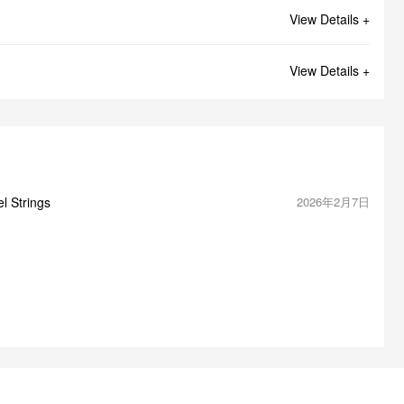
View Details +
View Details +
l Strings
2026年2月7日