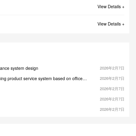
View Details +
View Details +
istance system design
2026年2月7日
ing product service system based on office
2026年2月7日
2026年2月7日
2026年2月7日
2026年2月7日