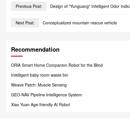
Previous Post:
Design of "Yunguang" Intelligent Odor Indic
Next Post:
Conceptualized mountain rescue vehicle
Recommendation
ORlA Smart Home Companion Robot for the Blind
Intelligent baby room waste bin
Weave Patch: Muscle Sensing
GEO-NAV Pipeline Intelligence System
Xiao Yuan Age-friendly AI Robot